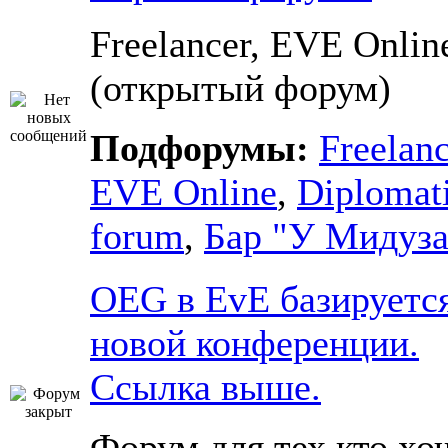
Freelancer, EVE Onlin
(открытый форум)
Подфорумы:
Freelanc
EVE Online
,
Diplomat
forum
,
Бар "У Мидуза
OEG в EvE базируетс
новой конференции.
Ссылка выше.
Форум для тех кто хо