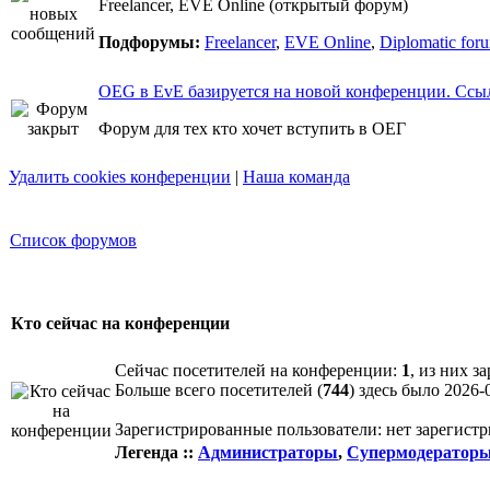
Freelancer, EVE Online (открытый форум)
Подфорумы:
Freelancer
,
EVE Online
,
Diplomatic for
OEG в EvE базируется на новой конференции. Ссы
Форум для тех кто хочет вступить в ОЕГ
Удалить cookies конференции
|
Наша команда
Список форумов
Кто сейчас на конференции
Сейчас посетителей на конференции:
1
, из них з
Больше всего посетителей (
744
) здесь было 2026-
Зарегистрированные пользователи: нет зарегист
Легенда ::
Администраторы
,
Супермодератор