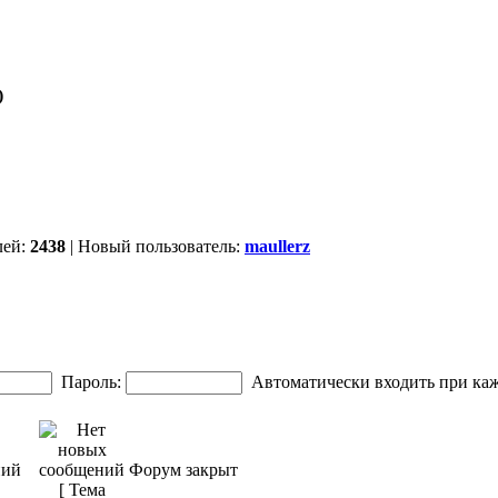
)
лей:
2438
| Новый пользователь:
maullerz
Пароль:
Автоматически входить при ка
ний
Форум закрыт