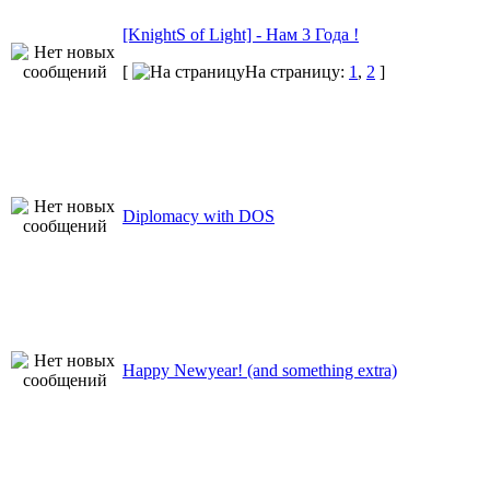
[KnightS of Light] - Нам 3 Года !
[
На страницу:
1
,
2
]
Diplomacy with DOS
Happy Newyear! (and something extra)