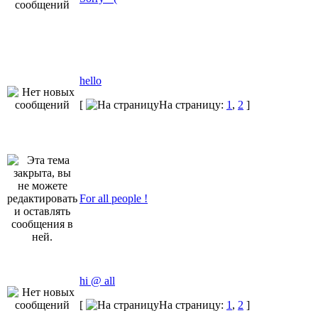
hello
[
На страницу:
1
,
2
]
For all people !
hi @ all
[
На страницу:
1
,
2
]