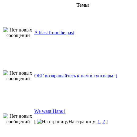
Темы
A blast from the past
ОЕГ возвращайтесь к нам в гунсварм :)
We want Hans !
[
На страницу:
1
,
2
]