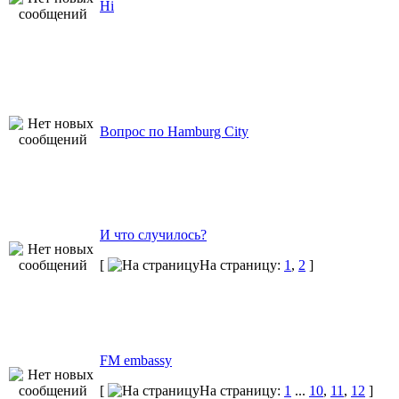
Hi
Вопрос по Hamburg City
И что случилось?
[
На страницу:
1
,
2
]
FM embassy
[
На страницу:
1
...
10
,
11
,
12
]