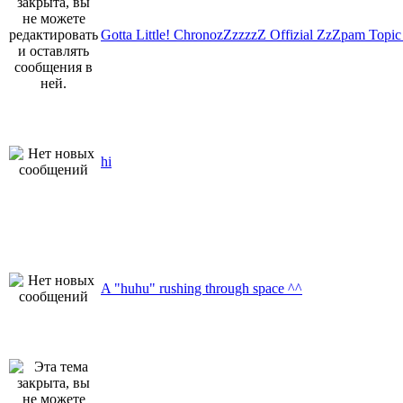
Gotta Little! ChronozZzzzzZ Offizial ZzZpam Topic
hi
A "huhu" rushing through space ^^