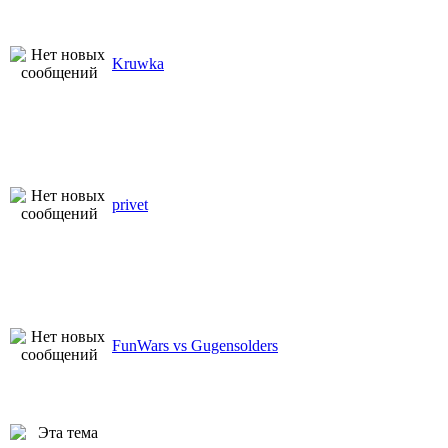
Kruwka
privet
FunWars vs Gugensolders