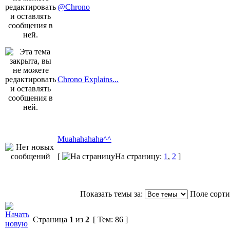
@Chrono
Chrono Explains...
Muahahahaha^^
[
На страницу:
1
,
2
]
Показать темы за:
Поле сорт
Страница
1
из
2
[ Тем: 86 ]