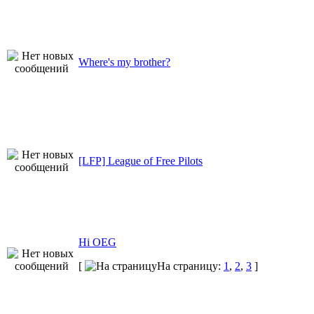
Where's my brother?
[LFP] League of Free Pilots
Hi OEG
[
На страницу:
1
,
2
,
3
]