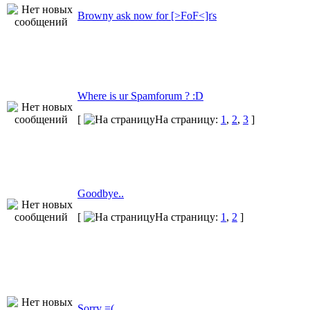
Browny ask now for [>FoF<]ґs
Where is ur Spamforum ? :D
[
На страницу:
1
,
2
,
3
]
Goodbye..
[
На страницу:
1
,
2
]
Sorry =(