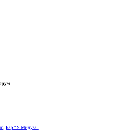
орум
um
,
Бар "У Мидуза"