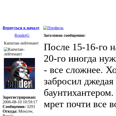
Вернуться к началу
RenderG
Заголовок сообщения:
Капитан-лейтенант
После 15-16-го 
20-го иногда ну
- все сложнее. Х
забросил джедая 
баунтихантером. 
Зарегистрирован:
мрет почти все в
2006-08-10 10:59:17
Сообщения:
3293
Откуда:
Moscow,
Russia