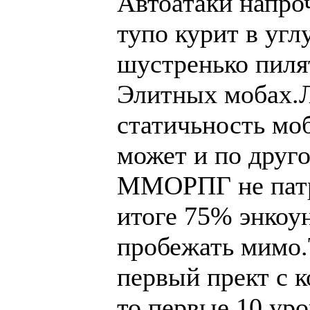
Автоатаки напро
тупо курит в угл
шустренько пиля
Элитных мобах.Л
статичьность мо
может и по друго
ММОРПГ не патр
итоге 75% энкоу
пробежать мимо.Т
первый прект с 
то первые 10 ур