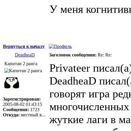
У меня когнитив
Вернуться к началу
DeadheaD
Заголовок сообщения:
Re: Re:
Капитан 2 ранга
Privateer писал(а
DeadheaD писал(
говорят игра ред
Зарегистрирован:
многочисленных 
2005-08-02 01:43:15
Сообщения:
1723
Откуда:
местный я...
жуткие лаги в ма