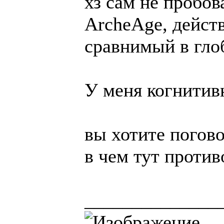
хз сам не пробова
ArcheAge, дейст
сравнимый в гло
У меня когнитив
вы хотите погов
в чем тут проти
______________