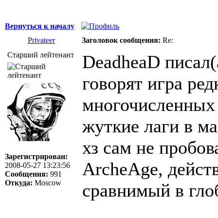
Вернуться к началу
Privateer
Заголовок сообщения:
Re:
Старший лейтенант
DeadheaD писал(
говорят игра ред
многочисленных 
жуткие лаги в ма
хз сам не пробова
Зарегистрирован:
ArcheAge, дейст
2008-05-27 13:23:56
Сообщения:
991
Откуда:
Moscow
сравнимый в гло