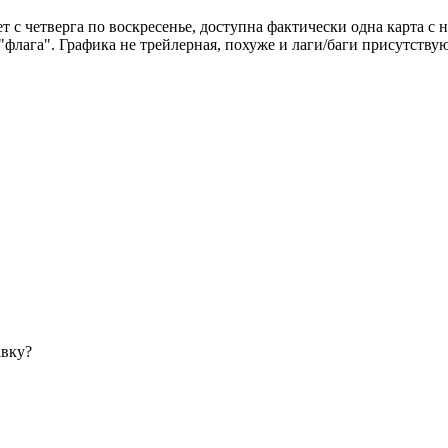
ает с четверга по воскресенье, доступна фактически одна карта с
флага". Графика не трейлерная, похуже и лаги/баги присутствуют
авку?