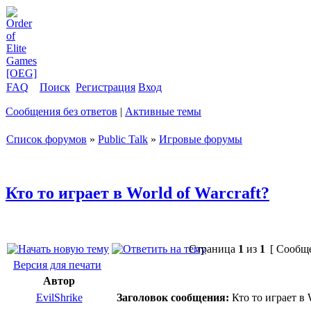
FAQ
Поиск
Регистрация
Вход
Сообщения без ответов
|
Активные темы
Список форумов
»
Public Talk
»
Игровые форумы
Кто то играет в World of Warcraft?
Страница
1
из
1
[ Сообще
Версия для печати
Автор
EvilShrike
Заголовок сообщения:
Кто то играет в W