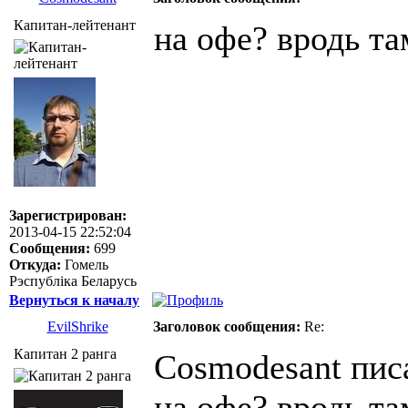
Капитан-лейтенант
на офе? вродь там
Зарегистрирован:
2013-04-15 22:52:04
Сообщения:
699
Откуда:
Гомель
Рэспублiка Беларусь
Вернуться к началу
EvilShrike
Заголовок сообщения:
Re:
Капитан 2 ранга
Cosmodesant писа
на офе? вродь там