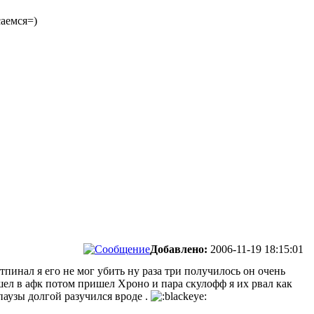
саемся=)
Добавлено:
2006-11-19 18:15:01
пинал я его не мог убить ну раза три получилось он очень
ушел в афк потом пришел Хроно и пара скулофф я их рвал как
паузы долгой разучился вроде .