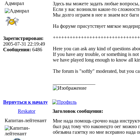
Адмирал
Здесь вы можете задать любые вопросы, 
Если у вас возникли какие-то сложности
Мы долго играем в нее и знаем все баг
На форуме присутствует мягкое модерир
+++++++++++++++++++++++++++++++
Зарегистрирован:
2005-07-31 22:19:49
Here you can ask any kind of questions abou
Сообщения:
6486
If you have any trouble, or something is not
we have played long enough to know all kin
The forum is "softly" moderated, but you 
_________________
Вернуться к началу
Reskator
Заголовок сообщения:
Капитан-лейтенант
Мне нада помощь срочно нада инструктор
был рад тому что наконецто оег можно п
обезьяна газетку но мне всеравно нада 