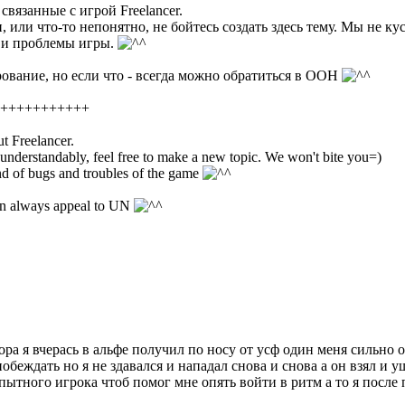
связанные с игрой Freelancer.
, или что-то непонятно, не бойтесь создать здесь тему. Мы не ку
и и проблемы игры.
ование, но если что - всегда можно обратиться в ООН
+++++++++++
t Freelancer.
 understandably, feel free to make a new topic. We won't bite you=)
d of bugs and troubles of the game
can always appeal to UN
а я вчерась в альфе получил по носу от усф один меня сильно от
обеждать но я не здавался и нападал снова и снова а он взял и 
опытного игрока чтоб помог мне опять войти в ритм а то я после 