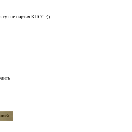
ю тут не партия КПСС :))
удить