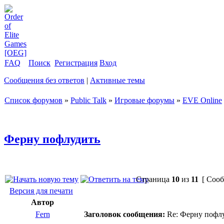
FAQ
Поиск
Регистрация
Вход
Сообщения без ответов
|
Активные темы
Список форумов
»
Public Talk
»
Игровые форумы
»
EVE Online
Ферну пофлудить
Страница
10
из
11
[ Сооб
Версия для печати
Автор
Fern
Заголовок сообщения:
Re: Ферну пофл