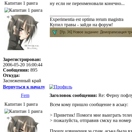
Капитан 1 ранга
ну если не переименовали конечно...
_________________
Experimentia est optima rerum magistra
Купил травы - зайди на форум!
Зарегистрирован:
2006-05-20 16:00:44
Сообщения:
895
Откуда:
Заснеженный край
Вернуться к началу
Fern
Заголовок сообщения:
Re: Ферну пофл
Капитан 1 ранга
Всем кому пришло сообщение в аську:
> Приветик! Помоги мне выиграть телеф
> пожалуйста, отправив смску на номер 
Прошу извинения за спам. аська была вз