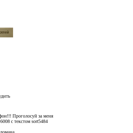
удить
он!!! Проголосуй за меня
6008 с текстом sort5484
ломана...