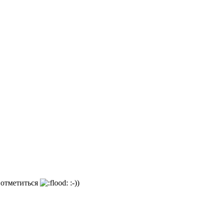
о отметиться
:-))