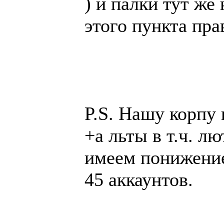
) и палки тут же
этого пункта пра
P.S. Нашу корпу 
+а льты в т.ч. л
имеем понижение
45 аккаунтов.